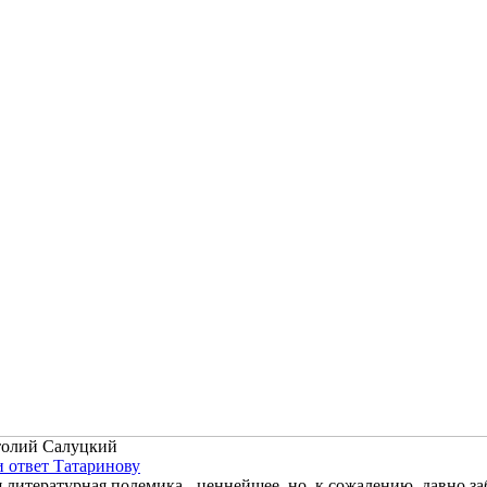
олий Салуцкий
и ответ Татаринову
 литературная полемика - ценнейшее, но, к сожалению, давно за