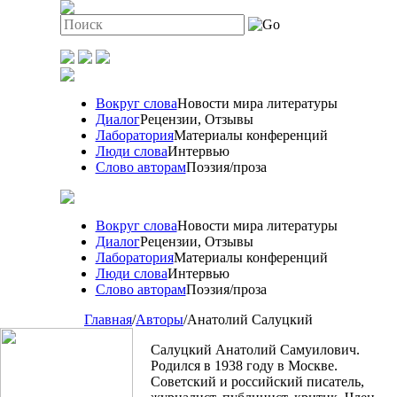
Вокруг слова
Новости мира литературы
Диалог
Рецензии, Отзывы
Лаборатория
Материалы конференций
Люди слова
Интервью
Слово авторам
Поэзия/проза
Вокруг слова
Новости мира литературы
Диалог
Рецензии, Отзывы
Лаборатория
Материалы конференций
Люди слова
Интервью
Слово авторам
Поэзия/проза
Главная
/
Авторы
/
Анатолий Салуцкий
Салуцкий Анатолий Самуилович.
Родился в 1938 году в Москве.
Советский и российский писатель,