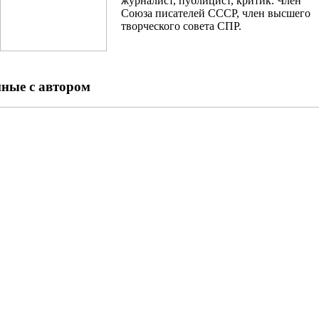
журналист, публицист, критик. Член
Союза писателей СССР, член высшего
творческого совета СПР.
нные с автором