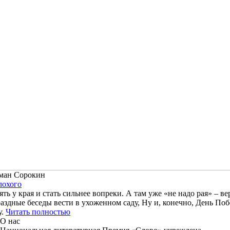
ман Сорокин
лохого
ть у края и стать сильнее вопреки. А там уже «не надо рая» – в
раздные беседы вести в ухоженном саду, Ну и, конечно, День Поб
у.
Читать полностью
О нас