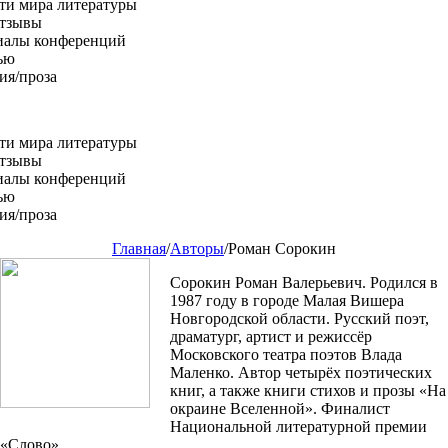
ти мира литературы
Отзывы
иалы конференций
ью
ия/проза
ти мира литературы
Отзывы
иалы конференций
ью
ия/проза
Главная
/
Авторы
/
Роман Сорокин
Сорокин Роман Валерьевич. Родился в
1987 году в городе Малая Вишера
Новгородской области. Русский поэт,
драматург, артист и режиссёр
Московского театра поэтов Влада
Маленко. Автор четырёх поэтических
книг, а также книги стихов и прозы «На
окраине Вселенной». Финалист
Национальной литературной премии
«Слово».