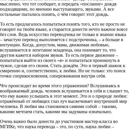
мысленно, что тот сообщает, и передать «послание» дождя
подходящими, по мнению выступающего, звуками. А все
остальные пытались понять, о чём говорит этот дождь.
То есть предлагалось попытаться понять того, кто не просто не
говорит на твоём языке, а старается донести нечто важное вовсе
без слов. Ведь искусство переводчика не только в знании языка
– зачастую перевод выполняется с подстрочника, – а больше в
интуиции. Когда, допустим, мама, движимая любовью,
вслушивается в лепетание младенца, она понимает то, что
другим кажется набором звуков. То есть первое движение –
попытаться выйти из своего «я» и попытаться проникнуть в
чужое, сделав его своим. Стать дождём. Это и первый шажок к
смирению и, соответственно, к любви. Но не только: это поиск
точки соприкосновения, сопереживания внутри себя.
Что происходит во время этого упражнения? Вслушиваясь в
воображаемый дождь, человек вслушивается в себя и слышит то,
что ему важно услышать в этот момент. Это и о природе любви:
отражённый от любящих глаз луч высвечивает внутренний мир
человека. В любви мы становимся самими собой – такими,
какими мечтаем стать, какими мы задуманы изначально.
Очень важно было донести до участников мастер-класса во
МГИКе, что наука перевода – это, по сути, наука любви –