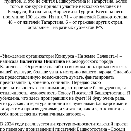
пунктов. И это не считая Башкортостана и Татарстана. Более
того, в конкурсе приняли участие несколько человек из
Беларуси, Казахстана, Норвегии и Турции. Всего на него
поступило 190 заявок. Из них 71 – от жителей Башкортостана,
48 – от жителей Татарстана, 6 – от граждан других стран,
остальные – из разных субъектов РФ.
«Уважаемые организаторы Конкурса «На земле Салавата»! –
написала
Валентина Никитина
из белорусского города
Клинчева. – Огромное спасибо за возможность прикоснуться к
вашей культуре, больше узнать историю вашего народа. Спасибо
за предоставленную возможность думать, фантазировать,
представлять и, конечно, сочинять. Передаю свою
признательность за то внимание, которое мне было уделено, за
отзывчивость, человечность Союзу Писателей Башкортостана. Я
убеждена, что здесь проигравших не будет! И буду очень рада,
что русская литература пополнится чудесными башкирскими и
татарскими произведениями, а читатели, как и я, откроют для
себя произведения талантливых авторов».
В 2024 году реализуется литературно-просветительский проект
по переводу произведений писателей Башкортостана «Соседи