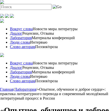
Вокруг слова
Новости мира литературы
Диалог
Рецензии, Отзывы
Лаборатория
Материалы конференций
Люди слова
Интервью
Слово авторам
Поэзия/проза
Вокруг слова
Новости мира литературы
Диалог
Рецензии, Отзывы
Лаборатория
Материалы конференций
Люди слова
Интервью
Слово авторам
Поэзия/проза
Главная
/
Лаборатория
/
«Опытное, обученное и доброе сердце»:
практика литературного перевода и современный молодёжный
литературный процесс в России
«Опытное, обученное и доброе