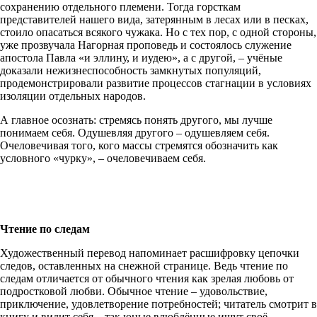
сохранению отдельного племени. Тогда горсткам
представителей нашего вида, затерянным в лесах или в песках,
стоило опасаться всякого чужака. Но с тех пор, с одной стороны,
уже прозвучала Нагорная проповедь и состоялось служение
апостола Павла «и эллину, и иудею», а с другой, – учёные
доказали нежизнеспособность замкнутых популяций,
продемонстрировали развитие процессов стагнации в условиях
изоляции отдельных народов.
А главное осознать: стремясь понять другого, мы лучше
понимаем себя. Одушевляя другого – одушевляем себя.
Очеловечивая того, кого массы стремятся обозначить как
условного «чурку», – очеловечиваем себя.
Чтение по следам
Художественный перевод напоминает расшифровку цепочки
следов, оставленных на снежной странице. Ведь чтение по
следам отличается от обычного чтения как зрелая любовь от
подростковой любви. Обычное чтение – удовольствие,
приключение, удовлетворение потребностей; читатель смотрит в
книгу и видит себя – так юные влюблённые ищут своё