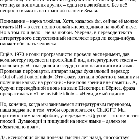
что наука понимания других – одна из важнейших. Без неё
непросто выжить на странной планете Земля.
Понимание – наука тяжёлая. Хотя, казалось бы, сейчас её можно
отдать ИИ – в сети полно онлайн-переводчиков на любой вкус.
Но в том-то и дело – не на любой. Уверена, в переводе текста
литературного искусственный интеллект вряд ли когда-нибудь
сможет обогнать человека.
Ещё в 1970-е годы программисты провели эксперимент, дав
компьютеру перевести простейший вид литературного текста –
пословицу: «С глаз долой из сердца вон» на английский язык.
Прожевав перфокарты, аппарат выдал буквальный перевод:
«
Out of sight out of mind». Эту фразу загнали обратно в машину и
получили кальку на русский: «Вне поля зрения вне памяти». А,
будучи переведённой вновь на язык Шекспира и Бёрнса, фраза
превратилась в «The invisible idiot» – «Невидимый идиот».
Но, конечно, когда мы занимаемся литературным переводом,
наша задача не в том, чтобы соревноваться с ChatGPT. Мы
противостоим ксенофобии, утверждаем: «Другой – это не значит
плохой. Думающий и пишущий на ином языке – далеко не
обязательно враг».
Да, ксенофобия была полезна тысячи лет назад, способствуя