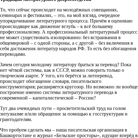
То, что сейчас происходит на молодёжных совещаниях,
семинарах и фестивалях, – это, на мой взгляд, очередное
упорядочивание литературного процесса. Причём я оцениваю
происходящее как движение вглубь – к всё большему
профессионализму. А профессиональный литературный процесс
не может существовать изолированно: без встраивания в
общемировой – с одной стороны, а с другой – без включения в
себя достижения литератур народов РФ. То есть без обогащения
переводами.
Зачем сегодня молодому литератору браться за перевод? Пока
нет чёткой системы, как в СССР, можно говорить только о
творческом азарте. У того, кто берётся за литперевод,
происходит обогащение словаря, писательского
инструментария; расширяется кругозор. Но возможно ли вообще
построение именно системы литературного перевода в
современной – капиталистической – России?
Тут два очевидных пути – просветительский труд на голом
энтузиазме и/или обращение за помощью к госструктурам и
грантодателям.
Что пробуем сделать мы – наша писательская организация в
Башкортостане и журнал «Бельские просторы», идущие вперёд в