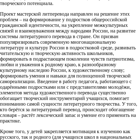
творческого потенциала.
Проект мастерской литперевода направлен на решение этих
проблем – на формирование у подростков общероссийской
гражданской идентичности, на укрепление межкультурных
связей и взаимоуважения между народами России, на развитие
системы литературного перевода в стране. Он призван
популяризировать современную многонациональную
литературу и культуру России в подростковой среде, развивать
читательскую и творческую активность школьников,
формировать в подрастающем поколении чувств патриотизма,
любви и уважения к родному краю, к разнообразному
культурному наследию России, к художественному слову;
формировать умения и навыки для полноценной творческой
самореализации. Введение в работу педагога, работающего с
одарёнными подростками или с представителями молодёжи,
элементов метода художественного перевода существенно
обогащает творческий инструментарий учащихся, помогает
пониманию самой сущности литературного творчества. У того,
кто берётся за литературный перевод, происходит обогащение
словаря – растёт лексический запас и умение его применить на
практике.
Кроме того, у детей закрепляется мотивация к изучению как
русского, так и родного (для учащихся школ в национальных