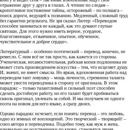
отражение друг у друга в глазах. А чтение по следам –
кропотливое постижение тайны, осторожный – по полшага –
поиск дороги, ведущей к познанию. Медленный, сложный труд
без гарантии результата. Не зря сказал Лютер: «Переводом
способен заниматься не каждый, как это думают глупые
святоши. Для этого нужно иметь верное, усердное,
благоговеющее, отзывчивое, опытное, обученное,
чувствительное и доброе сердце».
Литературный – особенно поэтический – перевод, конечно, не
ремесло. С ним всё не так просто, как кажется со стороны.
Ученическая, несамостоятельная, рабская копия подлинника не
может стать произведением искусства – тем, что исцеляет душу.
И, значит, не имеет смысла. Но яркая, вдохновенная работа над
переводом таит ловушку – мощь личности, стремнина таланта
может увести переводчика в сторону от оригинала. В этом
парадокс – только талантливый и сильный поэт способен
сделать достойную работу, но его талант будет пробиваться
сквозь оригинал, увлекать за собой. И мы получаем не одного
поэта на новом для него языке, а сразу двоих.
Однако парадокс исчезает, если понять: перевод – это любовь,
одно из земных её воплощений. Это творческий – творящий! –
союз автора и переводчика. Подобно тому, как муж и жена,
изначально не родственники по крови, становятся двумя