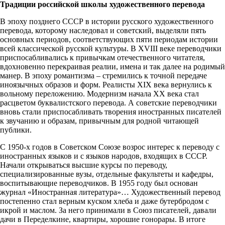
Традиции российской школы художественного перевода
В эпоху позднего СССР в истории русского художественного
перевода, которому наследовал и советский, выделяли пять
основных периодов, соответствующих пяти периодам истории
всей классической русской культуры. В XVIII веке переводчики
приспосабливались к привычкам отечественного читателя,
вдохновенно перекраивая реалии, имена и так далее на родимый
манер. В эпоху романтизма – стремились к точной передаче
иноязычных образов и форм. Реалисты XIX века вернулись к
вольному переложению. Модернизм начала ХХ века стал
расцветом буквалистского перевода. А советские переводчики
вновь стали приспосабливать творения иностранных писателей
к звучанию и образам, привычным для родной читающей
публики.
С 1950-х годов в Советском Союзе возрос интерес к переводу с
иностранных языков и с языков народов, входящих в СССР.
Начали открываться высшие курсы по переводу,
специализированные вузы, отдельные факультеты и кафедры,
воспитывающие переводчиков. В 1955 году был основан
журнал «Иностранная литература»… Художественный перевод
постепенно стал верным куском хлеба и даже бутербродом с
икрой и маслом. За него принимали в Союз писателей, давали
дачи в Переделкине, квартиры, хорошие гонорары. В итоге