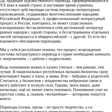
Да, традиции художественного перевода, сформировавшиеся в
ХХ веке в нашей стране, в настоящее время утрачены,
отсутствует действующая система перевода литературных
произведений, создаваемых многочисленными народами
Российской Федерации. А профессиональный литературный
процесс в России, повторюсь, не может существовать
изолированно: без включения в себя достижений литератур
разных народов с одной стороны, и без встраивания отдельных
частей литпроцесса в общероссийский – с другой. То есть без
взаимного обогащения переводами.
Мы у себя в республике поняли, что процесс возрождения
системы литературного перевода в стране необходимо начинать
с опережением – с работы с подростками.
Ведь пониманию можно и нужно учиться – чем раньше, тем
лучше. В национальных республиках малыши-билингвы сразу
впитывают языки и папы, и мамы. Или – бабушки и родителей.
Считается, у билингвов с младенчества нейронные связи в
мозгу работают в полную силу. Однако, знать языки, даже
несколько, ещё не значит уметь понимать. Пониманию учат не
простые слова, а, скажем, «волшебные» – которыми пишутся
книги.
Переводы поэзии, прозы – не просто творчество, а со-
творчество: освоив навыки литературного перевода, можно