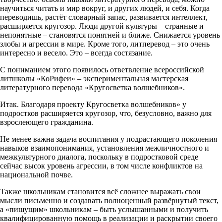
научиться читать и мир вокруг, и других людей, и себя. Когда
переводишь, растёт словарный запас, развивается интеллект,
расширяется кругозор. Люди другой культуры – странные и
непонятные – становятся понятней и ближе. Снижается уровень
злобы и агрессии в мире. Кроме того, литперевод – это очень
интересно и весело. Это – всегда состязание.
С пониманием этого появилось ответвление всероссийской
литшколы «КоРифеи» – экспериментальная мастерская
литературного перевода «Кругосветка волшебников».
Итак. Благодаря проекту Кругосветка волшебников» у
подростков расширяется кругозор, что, безусловно, важно для
взрослеющего гражданина.
Не менее важна задача воспитания у подрастающего поколения
навыков взаимопонимания, установления межличностного и
межкультурного диалога, поскольку в подростковой среде
сейчас высок уровень агрессии, в том числе конфликтов на
национальной почве.
Также школьникам становится всё сложнее выражать свои
мысли письменно и создавать полноценный развёрнутый текст,
а «пишущим» школьникам – быть услышанными и получить
квалифицированную помощь в реализации и раскрытии своего