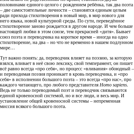
половинами единого целого с рождением ребёнка, так два поэта
– две самостоятельные личности – становятся единым целым
ради прихода стихотворения в новый мир, в мир нового для
него языка, новой культурной среды. По сути, переведённое
стихотворение заново рождается в другом народе. И чем больше
настоящей любви в этом союзе, тем прекрасней «дитя». Бывает
союз поэта и переводчика на короткое время – иногда на одно
стихотворение, на два – но что не временно в нашем подлунном
мире…
Тут важно понять: да, переводчик влияет на поэзию, за которую
взялся, вливает в неё свою лексику, свой темперамент, он пишет
всё равно всегда «про себя», но процесс «вливания» обоюдный –
и переводимая поэзия проникает в кровь переводчика, и «про
себя» в исполнении большого поэта – это всегда «про нас», про
каждого читающего, про любого представителя
Homo sapiens
.
Ведь не только переводимый поэт и переводчик связываются
единой кровеносной системой, но и все люди, и весь мир. И
установление общей кровеносной системы – непременная
миссия всякого большого поэта.