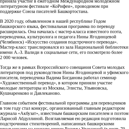
приняла участие в ежегодном Международном молодёжном
литературном фестивале «КоРифеи», проводимом при
поддержке Союза писателей Башкортостана.
В 2020 году, объявленном в нашей республике Годом
башкирского языка, фестивальная программа по переводу
расширилась. Она началась с мастер-класса известного поэта,
переводчика, культуролога и педагога Нины Ягодинцевой
(Челябинск) «Искусство создания подстрочного перевода».
Мастер-класс транслировался из зала Национальной библиотеки
имени А.-З. Валиди в социальные сети, его посмотрело более
2 000 человек.
Тогда же в рамках Всероссийского совещания Совета молодых
литераторов под руководством Нины Ягодинцевой и уфимского
писателя, переводчика Вадима Богданова работал семинар
«Художественный перевод», в котором приняли участие
молодые литераторы из Москвы, Элисты, Ульяновска,
Кушнаренково и Давлеканово.
Главном событием фестивальной программы для переводчиков
в том году стал конкурс, организованный главным редактором
журнала «Акбузат», известным башкирским писателем и поэтом
Ларисой Абдуллиной. Возглавляемая ею редакция подготовила
подстрочники стихотворений, написанных башкирскими
школьниками на конкурс имени Расимы Ураксиной (в честь 70-