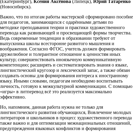
(Екатеринбург),
Ксения Аксёнова
(Липецк),
Юрий Татаренко
(Новосибирск).
Важно, что по итогам работы мастерской сформировано пособие
для педагогов, занимающихся с одарёнными детьми по
методике преподавания теории и практики художественного
перевода как развивающей и просвещающей формы творчества.
Ведь современные тенденции в образовании требуют от
выпускника школы всесторонне развитого мышления и
воображения. Согласно ФГОС, учитель должен формировать
дружелюбное и толерантное отношение к ценностям иных
культур; совершенствовать иноязычную коммуникативную
компетенцию; расширять и систематизировать знания о языке,
лингвистический кругозор и лексический запас, а также обязан
создавать основы для формирования интереса к иностранному
языку. Иными словами, педагогам необходимо воспитывать
личность, готовую к межкультурной коммуникации. С помощью
«игры» в литперевод всё это реализуется максимально
эффективно.
Но, напомним, данная работа нужна не только для
лингвистического развития обучающихся, Вовлечение молодых
литераторов и школьников в процесс художественного перевода
также важно и для оптимизации межнациональных отношений,
предупреждения языковых конфликтов и формирования