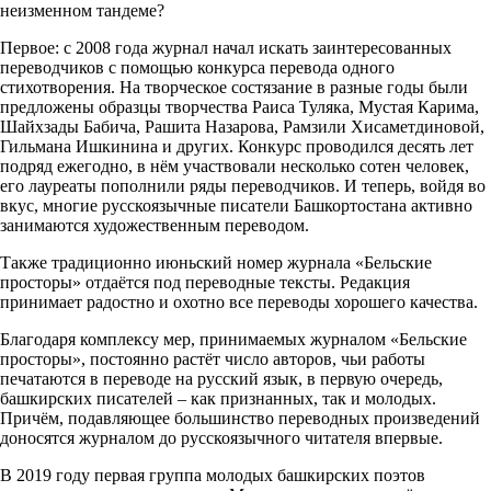
неизменном тандеме?
Первое: с 2008 года журнал начал искать заинтересованных
переводчиков с помощью конкурса перевода одного
стихотворения. На творческое состязание в разные годы были
предложены образцы творчества Раиса Туляка, Мустая Карима,
Шайхзады Бабича, Рашита Назарова, Рамзили Хисаметдиновой,
Гильмана Ишкинина и других. Конкурс проводился десять лет
подряд ежегодно, в нём участвовали несколько сотен человек,
его лауреаты пополнили ряды переводчиков. И теперь, войдя во
вкус, многие русскоязычные писатели Башкортостана активно
занимаются художественным переводом.
Также традиционно июньский номер журнала «Бельские
просторы» отдаётся под переводные тексты. Редакция
принимает радостно и охотно все переводы хорошего качества.
Благодаря комплексу мер, принимаемых журналом «Бельские
просторы», постоянно растёт число авторов, чьи работы
печатаются в переводе на русский язык, в первую очередь,
башкирских писателей – как признанных, так и молодых.
Причём, подавляющее большинство переводных произведений
доносятся журналом до русскоязычного читателя впервые.
В 2019 году первая группа молодых башкирских поэтов