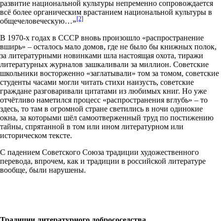
развитие национальной культуры непременно сопровождается
всё более органическим врастанием национальной культуры в
[2]
общечеловеческую…»
В 1970-х годах в СССР вновь произошло «распространение
вширь» – осталось мало домов, где не было бы книжных полок,
за литературными новинками шла настоящая охота, тиражи
литературных журналов зашкаливали за миллион. Советские
школьники восторженно «заглатывали» том за томом, советские
студенты часами могли читать стихи наизусть, советские
граждане разговаривали цитатами из любимых книг. Но уже
отчётливо наметился процесс «распространения вглубь» – то
здесь, то там в огромной стране светились в ночи одинокие
окна, за которыми шёл самоотверженный труд по постижению
тайны, спрятанной в том или ином литературном или
историческом тексте.
С падением Советского Союза традиции художественного
перевода, впрочем, как и традиции в российской литературе
вообще, были нарушены.
Традиции литературного добрососедства