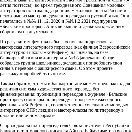
летия поэтессы); во время трёхдневного Совещания молодых
литераторов по этим подстрочникам молодые поэты России и
некоторые из мастеров сделали переводы на русский язык. Они
печатались в №№ 11, 12, 2020 и №№1,2 2021 год журнала
«Бельские просторы». А после вышли отдельным красочным
сборником на двух языках.
По результатам фестиваля была основана подростковая
мастерская литературного перевода (как филиал Всероссийской
литературной школы «КоРифеи»), для начала, на базе
башкирской гимназии-интерната №3 (Давлеканово), где
собралась группа школьников, желающих попробовать свои
силы в переводе с башкирского языка. Об этом проекте
расскажу подробней чуть позже.
Таким образом, что мы в Башкортостане можем предложить для
развития системы художественного перевода без
финансирования: публикации переводов в журнале «Бельские
просторы»; семинары по переводу в программе ежегодного
фестиваля «КоРифеи» и, соответственно, совещаниях молодых
литераторов СПР; лекции и мастер-классы по литпереводу в
онлайн или очном формате.
С приходом на пост председателя Союза писателей Республики
Башкортостан молодого писателя Айгиза Баймухаметова возник