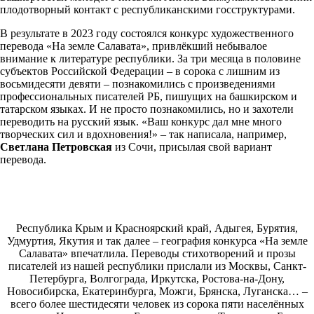
плодотворный контакт с республиканскими госструктурами.
В результате в 2023 году состоялся конкурс художественного
перевода «На земле Салавата», привлёкший небывалое
внимание к литературе республики. За три месяца в половине
субъектов Российской Федерации – в сорока с лишним из
восьмидесяти девяти – познакомились с произведениями
профессиональных писателей РБ, пишущих на башкирском и
татарском языках. И не просто познакомились, но и захотели
переводить на русский язык. «Ваш конкурс дал мне много
творческих сил и вдохновения!» – так написала, например,
Светлана Петровская
из Сочи, присылая свой вариант
перевода.
Республика Крым и Красноярский край, Адыгея, Бурятия,
Удмуртия, Якутия и так далее – география конкурса «На земле
Салавата» впечатлила. Переводы стихотворений и прозы
писателей из нашей республики прислали из Москвы, Санкт-
Петербурга, Волгограда, Иркутска, Ростова-на-Дону,
Новосибирска, Екатеринбурга, Можги, Брянска, Луганска… –
всего более шестидесяти человек из сорока пяти населённых