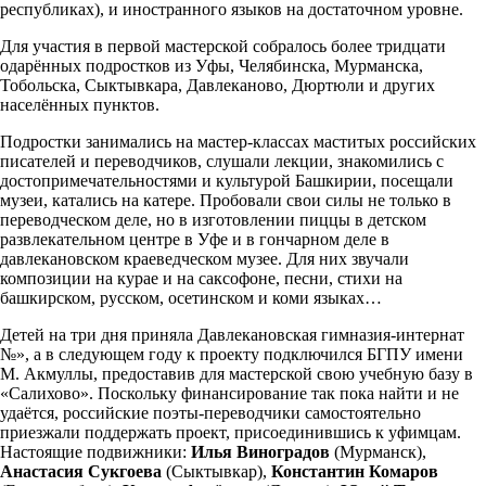
республиках), и иностранного языков на достаточном уровне.
Для участия в первой мастерской собралось более тридцати
одарённых подростков из Уфы, Челябинска, Мурманска,
Тобольска, Сыктывкара, Давлеканово, Дюртюли и других
населённых пунктов.
Подростки занимались на мастер-классах маститых российских
писателей и переводчиков, слушали лекции, знакомились с
достопримечательностями и культурой Башкирии, посещали
музеи, катались на катере. Пробовали свои силы не только в
переводческом деле, но в изготовлении пиццы в детском
развлекательном центре в Уфе и в гончарном деле в
давлекановском краеведческом музее. Для них звучали
композиции на курае и на саксофоне, песни, стихи на
башкирском, русском, осетинском и коми языках…
Детей на три дня приняла Давлекановская гимназия-интернат
№», а в следующем году к проекту подключился БГПУ имени
М. Акмуллы, предоставив для мастерской свою учебную базу в
«Салихово». Поскольку финансирование так пока найти и не
удаётся, российские поэты-переводчики самостоятельно
приезжали поддержать проект, присоединившись к уфимцам.
Настоящие подвижники:
Илья Виноградов
(Мурманск),
Анастасия Сукгоева
(Сыктывкар),
Константин Комаров