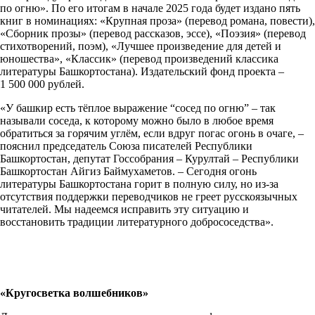
по огню». По его итогам в начале 2025 года будет издано пять
книг в номинациях: «Крупная проза» (перевод романа, повести),
«Сборник прозы» (перевод рассказов, эссе), «Поэзия» (перевод
стихотворений, поэм), «Лучшее произведение для детей и
юношества», «Классик» (перевод произведений классика
литературы Башкортостана). Издательский фонд проекта –
1 500 000 рублей.
«У башкир есть тёплое выражение “сосед по огню” – так
называли соседа, к которому можно было в любое время
обратиться за горячим углём, если вдруг погас огонь в очаге, –
пояснил председатель Союза писателей Республики
Башкортостан, депутат Госсобрания – Курултай – Республики
Башкортостан Айгиз Баймухаметов. – Сегодня огонь
литературы Башкортостана горит в полную силу, но из-за
отсутствия поддержки переводчиков не греет русскоязычных
читателей. Мы надеемся исправить эту ситуацию и
восстановить традиции литературного добрососедства».
«Кругосветка волшебников»