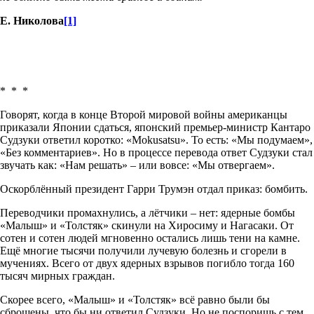
Е. Николова
[1]
* * *
Говорят, когда в конце Второй мировой войны американцы
приказали Японии сдаться, японский премьер-министр Кантаро
Судзуки ответил коротко: «Mokusatsu». То есть: «Мы подумаем»,
«Без комментариев». Но в процессе перевода ответ Судзуки стал
звучать как: «Нам решать» – или вовсе: «Мы отвергаем».
Оскорблённый президент Гарри Трумэн отдал приказ: бомбить.
Переводчики промахнулись, а лётчики – нет: ядерные бомбы
«Малыш» и «Толстяк» скинули на Хиросиму и Нагасаки. От
сотен и сотен людей мгновенно остались лишь тени на камне.
Ещё многие тысячи получили лучевую болезнь и сгорели в
мучениях. Всего от двух ядерных взрывов погибло тогда 160
тысяч мирных граждан.
Скорее всего, «Малыш» и «Толстяк» всё равно были бы
сброшены, что бы ни ответил Судзуки. Но не поспоришь с тем,