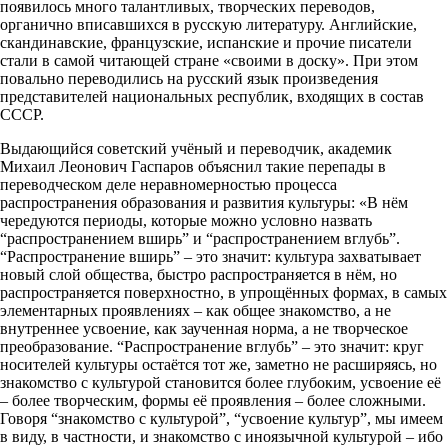
появилось много талантливых, творческих переводов,
органично вписавшихся в русскую литературу. Английские,
скандинавские, французские, испанские и прочие писатели
стали в самой читающей стране «своими в доску». При этом
повально переводились на русский язык произведения
представителей национальных республик, входящих в состав
СССР.
Выдающийся советский учёный и переводчик, академик
Михаил Леонович Гаспаров объяснил такие перепады в
переводческом деле неравномерностью процесса
распространения образования и развития культуры: «В нём
чередуются периоды, которые можно условно назвать
“распространением вширь” и “распространением вглубь”.
“Распространение вширь” – это значит: культура захватывает
новый слой общества, быстро распространяется в нём, но
распространяется поверхностно, в упрощённых формах, в самых
элементарных проявлениях – как общее знакомство, а не
внутреннее усвоение, как заученная норма, а не творческое
преобразование. “Распространение вглубь” – это значит: круг
носителей культуры остаётся тот же, заметно не расширяясь, но
знакомство с культурой становится более глубоким, усвоение её
– более творческим, формы её проявления – более сложными.
Говоря “знакомство с культурой”, “усвоение культур”, мы имеем
в виду, в частности, и знакомство с иноязычной культурой – ибо