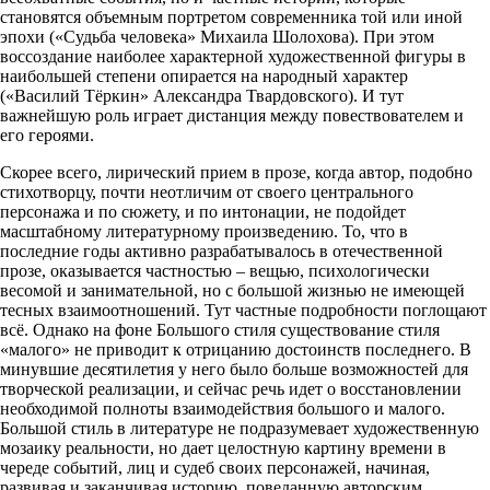
становятся объемным портретом современника той или иной
эпохи («Судьба человека» Михаила Шолохова). При этом
воссоздание наиболее характерной художественной фигуры в
наибольшей степени опирается на народный характер
(«Василий Тёркин» Александра Твардовского). И тут
важнейшую роль играет дистанция между повествователем и
его героями.
Скорее всего, лирический прием в прозе, когда автор, подобно
стихотворцу, почти неотличим от своего центрального
персонажа и по сюжету, и по интонации, не подойдет
масштабному литературному произведению. То, что в
последние годы активно разрабатывалось в отечественной
прозе, оказывается частностью – вещью, психологически
весомой и занимательной, но с большой жизнью не имеющей
тесных взаимоотношений. Тут частные подробности поглощают
всё. Однако на фоне Большого стиля существование стиля
«малого» не приводит к отрицанию достоинств последнего. В
минувшие десятилетия у него было больше возможностей для
творческой реализации, и сейчас речь идет о восстановлении
необходимой полноты взаимодействия большого и малого.
Большой стиль в литературе не подразумевает художественную
мозаику реальности, но дает целостную картину времени в
череде событий, лиц и судеб своих персонажей, начиная,
развивая и заканчивая историю, поведанную авторским