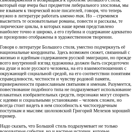
который еще вчера был предметом либерального злословья, мы
не взываем к творческой воле писателей, говоря, что теперь
нужно в литературе работать
именно так
. Но – стремимся
высветить те основательные романы, повести и рассказы, те
лирические циклы, в которых наше время представлено
наиболее точно и широко, а его глубина и содержание адекватно
и прозорливо отображены в художественном творении.
Говоря о литературе Большого стиля, уместно подчеркнуть её
национальные координаты. Здесь возможен сюжет, связанный с
жизнью и идейным содержанием русской эмиграции, но прежде
всего внутренний взгляд художника должен быть сосредоточен
на душе и воле русского человека, на его взаимоотношениях с
окружающей социальной средой, на его соответствии понятиям
справедливости, честности и чувству родовой памяти,
приверженности православным святыням и именам. Разумеется,
повествование подобного типа не подразумевает использование
плакатных изобразительных средств, персонажи могут спорить
с идеями и социальными установками – человек сложен, но
всегда стоит видеть в нем способность к чистосердечным
поступкам и мыслям: шолоховский Григорий Мелехов хороший
пример.
Надо сказать, что Большой стиль подразумевает не только
всеохватные события, но и частные истории, которые