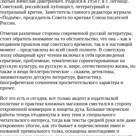
Лютый Вячеслав Дмитриевич. Родился в 1954 г. в г. Легнице.
Советский, российский публицист, литературный и
театральный критик. Заместитель главного редактора журнала
«Подъём», председатель Совета по критике Союза писателей
России.
Отмечая различные стороны современной русской литературы,
стоит обратить внимание на то обстоятельство, что она – как в
недавнем прошлом еще советского времени, так и в настоящий
момент – представлена во всей своей полноте. В советскую
эпоху обширный круг чтения включал в себя произведения
серьезные, проблемные, тематически сориентированные на
русскую культуру, на русскую и, шире, отечественную жизнь, но
также и вещи беллетристические – скажем, детективы,
занимательную детскую литературу, фантастику,
биографические сочинения просветительского характера и
прочее.
Все это есть и сегодня, вот только акцент в издательской
политике и практике книжных магазинов сместился в сторону
откровенной коммерции и нищеты духа. Большие творческие
работы теперь отодвинуты в зону тени и специального
читательского интереса, тогда как тексты средней руки или даже
откровенно убогие, как это бывает в перечислениях имен и
названий премиального толка, оснащены аннотациями и