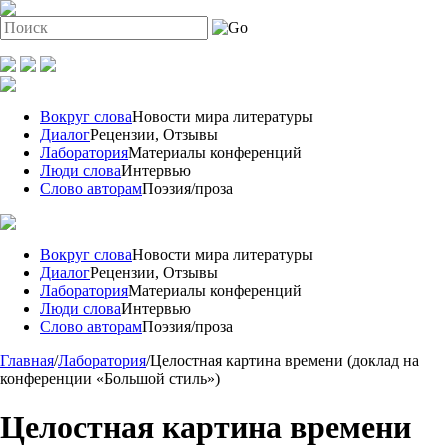
Вокруг слова
Новости мира литературы
Диалог
Рецензии, Отзывы
Лаборатория
Материалы конференций
Люди слова
Интервью
Слово авторам
Поэзия/проза
Вокруг слова
Новости мира литературы
Диалог
Рецензии, Отзывы
Лаборатория
Материалы конференций
Люди слова
Интервью
Слово авторам
Поэзия/проза
Главная
/
Лаборатория
/
Целостная картина времени (доклад на
конференции «Большой стиль»)
Целостная картина времени