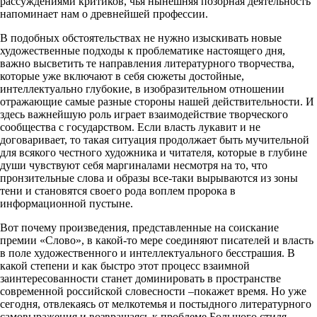
рассуждениями критиков, чья нынешняя позорная деятельность
напоминает нам о древнейшей профессии.
В подобных обстоятельствах не нужно изыскивать новые
художественные подходы к проблематике настоящего дня,
важно высветить те направления литературного творчества,
которые уже включают в себя сюжеты достойные,
интеллектуально глубокие, в изобразительном отношении
отражающие самые разные стороны нашей действительности. И
здесь важнейшую роль играет взаимодействие творческого
сообщества с государством. Если власть лукавит и не
договаривает, то такая ситуация продолжает быть мучительной
для всякого честного художника и читателя, которые в глубине
души чувствуют себя маргиналами несмотря на то, что
пронзительные слова и образы все-таки вырываются из зоны
тени и становятся своего рода воплем пророка в
информационной пустыне.
Вот почему произведения, представленные на соискание
премии «Слово», в какой-то мере соединяют писателей и власть
в поле художественного и интеллектуального бесстрашия. В
какой степени и как быстро этот процесс взаимной
заинтересованности станет доминировать в пространстве
современной российской словесности –покажет время. Но уже
сегодня, отвлекаясь от мелкотемья и постыдного литературного
самовыражения и возвращаясь к проблеме Большого стиля,