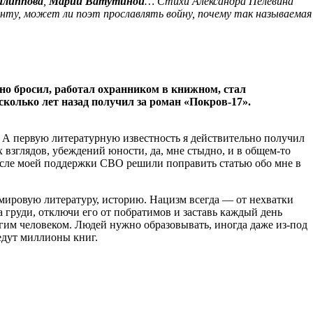
липпова
,
Марии Ватутиной
… Стихи Александра Пелевина
онту, может ли поэт прославлять войну, почему так называемая
но бросил, работал охранником в книжном, стал
колько лет назад получил за роман «Покров-17».
е. А первую литературную известность я действительно получил
х взглядов, убеждений юности, да, мне стыдно, и в общем-то
после моей поддержки СВО решили поправить статью обо мне в
и мировую литературу, историю. Нацизм всегда — от нехватки
а груди, отключи его от побратимов и заставь каждый день
ругим человеком. Людей нужно образовывать, иногда даже из-под
едут миллионы книг.