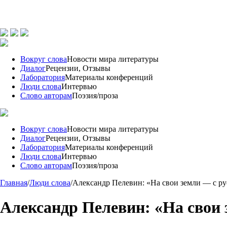
Вокруг слова
Новости мира литературы
Диалог
Рецензии, Отзывы
Лаборатория
Материалы конференций
Люди слова
Интервью
Слово авторам
Поэзия/проза
Вокруг слова
Новости мира литературы
Диалог
Рецензии, Отзывы
Лаборатория
Материалы конференций
Люди слова
Интервью
Слово авторам
Поэзия/проза
Главная
/
Люди слова
/
Александр Пелевин: «На свои земли — с р
Александр Пелевин: «На свои 