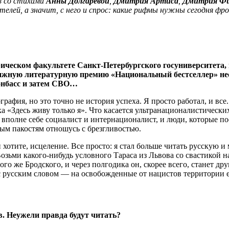
ов со стихами
Анны Долгаревой
,
Дмитрия Артиса
,
Дмитрия Фи
елей, а значит, с него и спрос: какие рифмы нужны сегодня фр
ическом факультете Санкт-Петербургского госуниверситета, 
тижную литературную премию «Национальный бестселлер» нес
онбасс и затем СВО…
графия, но это точно не история успеха. Я просто работал, и вс
а «Здесь живу только я». Что касается ультранационалистически
я вполне себе социалист и интернационалист, и люди, которые 
ым пакостям отношусь с брезгливостью.
 хотите, исцеление. Все просто: я стал больше читать русскую 
озьми какого-нибудь условного Тараса из Львова со свастикой н
ого же Бродского, и через полгодика он, скорее всего, станет д
с русским словом — на освобожденные от нацистов территории 
в. Неужели правда будут читать?