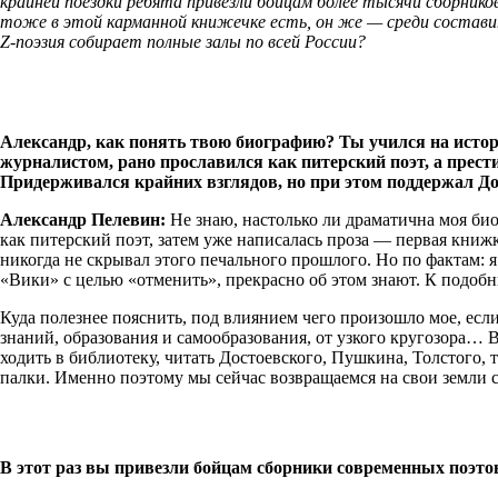
крайней поездки ребята привезли бойцам более тысячи сборник
тоже в этой карманной книжечке есть, он же — среди составит
Z-поэзия собирает полные залы по всей России?
Александр, как понять твою биографию? Ты учился на истор
журналистом, рано прославился как питерский поэт, а прес
Придерживался крайних взглядов, но при этом поддержал Д
Александр Пелевин:
Не знаю, настолько ли драматична моя био
как питерский поэт, затем уже написалась проза — первая книжк
никогда не скрывал этого печального прошлого. Но по фактам: 
«Вики» с целью «отменить», прекрасно об этом знают. К подобн
Куда полезнее пояснить, под влиянием чего произошло мое, если
знаний, образования и самообразования, от узкого кругозора… В
ходить в библиотеку, читать Достоевского, Пушкина, Толстого, т
палки. Именно поэтому мы сейчас возвращаемся на свои земли 
В этот раз вы привезли бойцам сборники современных поэто