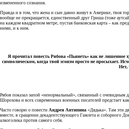
измененного сознания.
Правда и в том, что жена и сын давно живут в Америке, твоя тор
вообще не прекращается, единственный друг Гриша (тоже аутсайд
на каждом квадратном метре, пустая банковская карта – как пре
ними, и к ним.
Я прочитал повесть Рябова «Пьянеть» как не лишенное ху
символическом, когда твой эгоизм просто не просыхает. Ис
Нет,
Рябов показал запой «ненормальный», связанный с очевидным дл
Шорохова и всех современных военных писателей предстает как
Часто говорю о повести
Андрея Антипина
«Дядька». Там эти дв
вместе, в сращении декадентствующего Гамлета и соборного До
алкоголика против самого себя.