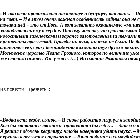
«
И эта вера проламывала настоящее и будущее, как танк. – П
на свет. – И в этом очень важная особенность войны: она не с
товарищей
–
это от Бога. А вот завалить охраняемую «мише
закрадывалось ему в сердце. Потому что то, что рассказывал 
новостными заголовками и заранее заготовленными темами т
пропаганды вражеской. Правды ни там, ни там не было. Не бы
опаленные ею, сразу безошибочно находили друг друга в толп
Московское царство Ивана Грозного, которое по величине уже 
же столько помоев. От ужаса. (…) Но именно Романовы начн
Из повести «Трезветь»:
«
Водка есть везде, сынок. – Я снова радостно нырнул в запо
Был бы молоток с гвоздями, приколотил бы себя… – Зачем я т
Я решил поджечь квартиру, чтобы наверняка убить паука. –
перешло в тяжелое отравление. – Вяло подумал о самоубийстве