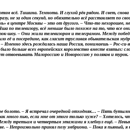
отом всё. Тишина. Темнота. И глухой рёв рядом. И свет, снов
разу, не за один секунд, но обязательно всё расставляет по с
нь» в центре Москвы
–
это от другого. – Что-то нехорошее, н
Яша по телевизору, всё меньше было похоже на то, что все они
ок-шоу. – Они жили телевизором и телеграмом. Между победн
ло её и посередине, как гласит трусливая обывательская мудр
е. – Именно здесь рождалась наша Россия, понимаешь
–
Рос-си-я
было больше всех европейских королевство вместе взятых: сло
ут отвоевывать Малороссию и Новороссию у поляков и турок.
йное болото. – Я встречал очередной отходняк…
–
Пять бутылок
ак много пью, если мне от этого только хуже? – Хотелось, ч
 Между третьим и четвертым этажами я хлебнул ещё. – Невын
. – Непроизвольно принял позу эмбриона. – Пока я пьяный, я н