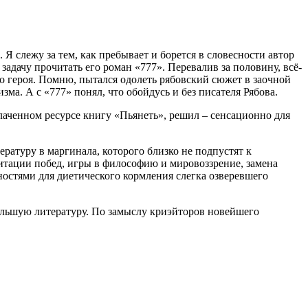
 Я слежу за тем, как пребывает и борется в словесности автор
задачу прочитать его роман «777». Перевалив за половину, всё-
о героя. Помню, пытался одолеть рябовский сюжет в заочной
ма. А с «777» понял, что обойдусь и без писателя Рябова.
лаченном ресурсе книгу «Пьянеть», решил – сенсационно для
ратуру в маргинала, которого близко не подпустят к
итации побед, игры в философию и мировоззрение, замена
стями для диетического кормления слегка озверевшего
большую литературу. По замыслу криэйторов новейшего