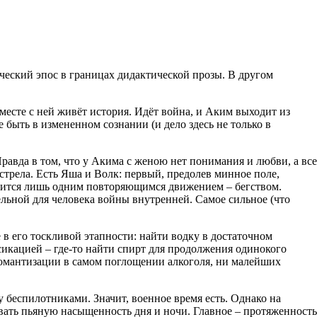
ический эпос в границах дидактической прозы. В другом
месте с ней живёт история. Идёт война, и Аким выходит из
е быть в измененном сознании (и дело здесь не только в
Правда в том, что у Акима с женою нет понимания и любви, а все
трела. Есть Яша и Волк: первый, предолев минное поле,
ичится лишь одним повторяющимся движением – бегством.
тельной для человека войны внутренней. Самое сильное (что
в его тоскливой этапности: найти водку в достаточном
сикацией – где-то найти спирт для продолжения одинокого
й романтизации в самом поглощении алкоголя, ни малейших
у беспилотниками. Значит, военное время есть. Однако на
овать пьяную насыщенность дня и ночи. Главное – протяженность