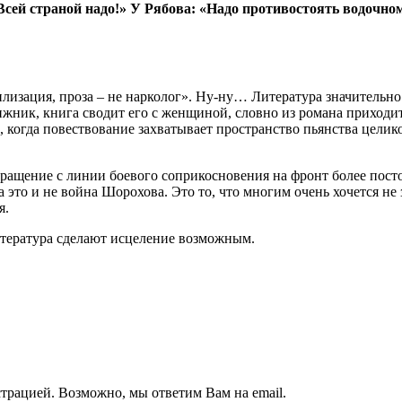
сей страной надо!» У Рябова: «Надо противостоять водочно
билизация, проза – не нарколог». Ну-ну… Литература значительн
жник, книга сводит его с женщиной, словно из романа приходи
когда повествование захватывает пространство пьянства целико
вращение с линии боевого соприкосновения на фронт более пост
 это и не война Шорохова. Это то, что многим очень хочется не
я.
итература сделают исцеление возможным.
трацией. Возможно, мы ответим Вам на email.