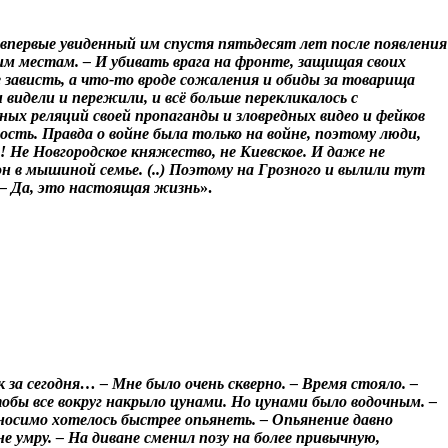
а впервые увиденный им спустя пятьдесят лет после появления
воим местам. – И убивать врага на фронте, защищая своих
е зависть, а что-то вроде сожаления и обиды за товарища
 видели и пережили, и всё больше перекликалось с
ых реляций своей пропаганды и зловредных видео и фейков
ость. Правда о войне была только на войне, поэтому люди,
! Не Новгородское княжество, не Киевское. И даже не
н в мышиной семье. (..) Поэтому на Грозного и вылили тут
 – Да, это настоящая жизнь
».
 за сегодня…
–
Мне было очень скверно. – Время стояло. –
тобы все вокруг накрыло цунами. Но цунами было водочным. –
осимо хотелось быстрее опьянеть. – Опьянение давно
е умру. – На диване сменил позу на более привычную,