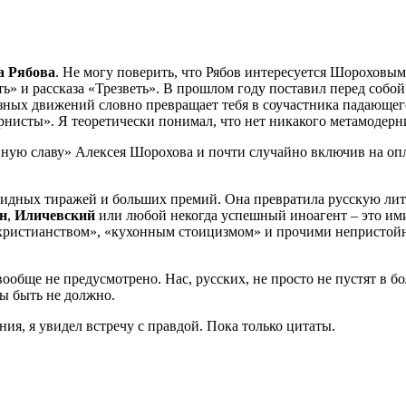
а Рябова
. Не могу поверить, что Рябов интересуется Шороховым.
ь» и рассказа «Трезветь». В прошлом году поставил перед собой 
язных движений словно превращает тебя в соучастника падающег
рнисты». Я теоретически понимал, что нет никакого метамодерниз
анную славу» Алексея Шорохова и почти случайно включив на оп
лидных тиражей и больших премий. Она превратила русскую лите
н
,
Иличевский
или любой некогда успешный иноагент – это им
ристианством», «кухонным стоицизмом» и прочими непристойно
вообще не предусмотрено. Нас, русских, не просто не пустят в 
ры быть не должно.
ния, я увидел встречу с правдой. Пока только цитаты.