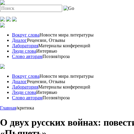
Вокруг слова
Новости мира литературы
Диалог
Рецензии, Отзывы
Лаборатория
Материалы конференций
Люди слова
Интервью
Слово авторам
Поэзия/проза
Вокруг слова
Новости мира литературы
Диалог
Рецензии, Отзывы
Лаборатория
Материалы конференций
Люди слова
Интервью
Слово авторам
Поэзия/проза
Главная
/
критика
О двух русских войнах: повес
«Пьянеть»