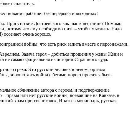
ебляет спаситель.
овествования работает без перерыва и выходных!
нию. Присутствие Достоевского как шаг к лестнице? Помимо
и, потому что ему необходимо пить – чтобы мыслить. Надо
) осознает очень хорошо.
роигранной войны, что есть риск запить вместе с персонажами.
Аврелием. Задача героя – добиться прощения у жены Жени и
эта не самая официальная из историй Страшного суда.
ртного греха. Это русский человек в некомфортном
йны, хорошо хоть война с бесами порою просится быть
имальное сближение автора с героем, и подтверждение
 – правы или нет русские воины, воевавшие на Кавказе, в
нький храм при госпитале», Ипатьев монастырь, русская