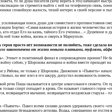
сюжета, то ли душа писателя (хочу верить в это) начинают выст
токсикации он стремится выйти с ней на телефонную связь, пон
роники спокойную жалость, тихий интерес к своей персоне и пы
ть, усиливающая поиск души для совместного противостояния сме
изации Бортко: «Самая важная история в жизни человечества:
, кто отдал Его на казнь, тайного Его ученика…» Душевное и д
За ней тоже война, жизнь и смерть в Мариуполе.
у героя просто нет возможности не полюбить, тоже сделала в
аглухо законопачена от жизни новыми платьями, туфлями, айф
еть». Этикет и позитивный финал в сопровождении иронии? Не без
 войну собою, у Шорохова женщина и война вместе приходят на 
е у Рябова, не только у Шорохова. Движение в «Пьянеть» начал
твовал, на миг влез в его шкуру, допустил возможность помочь.
кой речи Паша оказывается в центре алкогольного сюжета. Оп пр
 только спирт попадает в кровь. Он называет главного героя «о
ется, возвращается мычание, возвращается колдовская старуха – 
«Пьянеть». Павел всеми силами должен удерживать своего «отца
инации безнадежного аутизма. Водка, совершенно не пустея в 