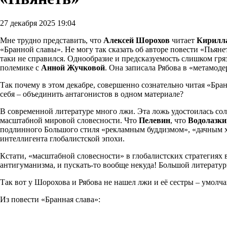
27 декабря 2025 19:04
Мне трудно представить, что
Алексей Шорохов
читает
Кирилл
«Бранной славы». Не могу так сказать об авторе повести «Пьянет
таки не справился. Однообразие и предсказуемость слишком гр
полемике с
Анной Жучковой
. Она записала Рябова в «метамоде
Так почему в этом декабре, совершенно сознательно читая «Бр
себя – объединить антагонистов в одном материале?
В современной литературе много лжи. Эта ложь удостоилась со
масштабной мировой словесности. Что
Пелевин
, что
Водолазки
подлинного Большого стиля «рекламным буддизмом», «дачным х
интеллигента глобалистской эпохи.
Кстати, «масштабной словесности» в глобалистских стратегиях 
антигуманизма, и пускать-то вообще некуда! Большой литерату
Так вот у Шорохова и Рябова не нашел лжи и её сестры – умолча
Из повести «Бранная слава»: