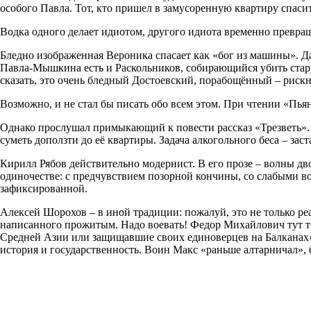
особого Павла. Тот, кто пришел в замусоренную квартиру спаси
Водка одного делает идиотом, другого идиота временно превраща
Бледно изображенная Вероника спасает как «бог из машины». Да
Павла-Мышкина есть и Раскольников, собирающийся убить стару
сказать, это очень бледный Достоевский, порабощённый – рискну
Возможно, и не стал бы писать обо всем этом. При чтении «Пья
Однако прослушал примыкающий к повести рассказ «Трезветь». Б
суметь доползти до её квартиры. Задача алкогольного беса – зас
Кирилл Рябов действительно модернист. В его прозе – волны дв
одиночестве: с предчувствием позорной кончины, со слабыми в
зафиксированной.
Алексей Шорохов – в иной традиции: пожалуй, это не только ре
написанного прожитым. Надо воевать! Федор Михайлович тут тож
Средней Азии или защищавшие своих единоверцев на Балканах». 
история и государственность. Воин Макс «раньше алтарничал»,