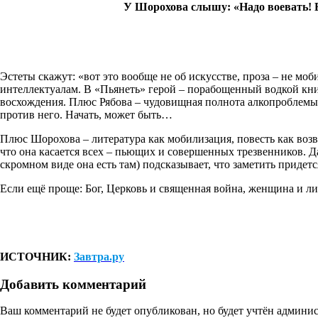
У Шорохова слышу: «Надо воевать! В
Эстеты скажут: «вот это вообще не об искусстве, проза – не мо
интеллектуалам. В «Пьянеть» герой – порабощенный водкой кни
восхождения. Плюс Рябова – чудовищная полнота алкопроблемы, 
против него. Начать, может быть…
Плюс Шорохова – литература как мобилизация, повесть как воз
что она касается всех – пьющих и совершенных трезвенников. Да
скромном виде она есть там) подсказывает, что заметить придетс
Если ещё проще: Бог, Церковь и священная война, женщина и л
ИСТОЧНИК:
Завтра.ру
Добавить комментарий
Ваш комментарий не будет опубликован, но будет учтён админис