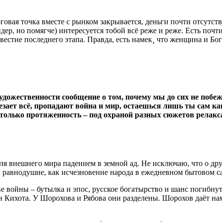
говая точка вместе с рынком закрывается, деньги почти отсутств
ер, но помягче) интересуется тобой всё реже и реже. Есть почти
двестие последнего этапа. Правда, есть намек¸ что женщина и Бо
дожественности сообщение о том, почему мы до сих не побежд
чезает всё, пропадают война и мир, остаешься лишь ты сам к
 только протяженность – под охраной разных сюжетов релакс
я внешнего мира падением в земной ад. Не исключаю, что о дру
 равнодушие, как исчезновение народа в ежедневном бытовом с
е войны – бутылка и эпос, русское богатырство и шанс погибну
н Кихота. У Шорохова и Рябова они разделены. Шорохов даёт на