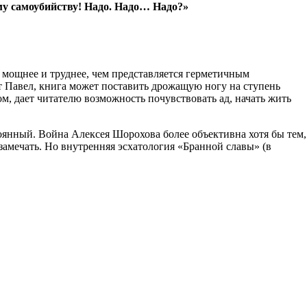
му самоубийству! Надо. Надо… Надо?»
о мощнее и труднее, чем представляется герметичным
т Павел, книга может поставить дрожащую ногу на ступень
м, дает читателю возможность почувствовать ад, начать жить
оянный. Война Алексея Шорохова более объективна хотя бы тем,
 замечать. Но внутренняя эсхатология «Бранной славы» (в