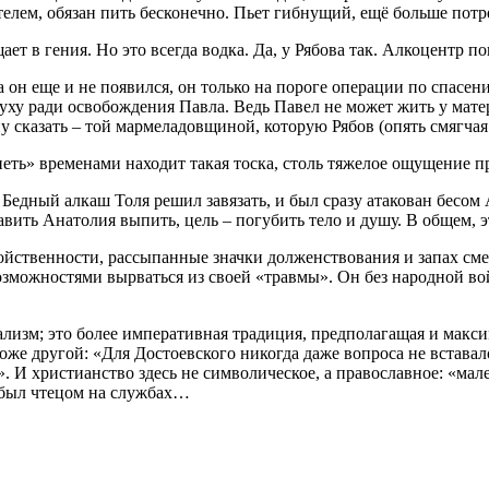
телем, обязан пить бесконечно. Пьет гибнущий, ещё больше потр
ет в гения. Но это всегда водка. Да, у Рябова так. Алкоцентр п
 он еще и не появился, он только на пороге операции по спасе
ху ради освобождения Павла. Ведь Павел не может жить у матер
 сказать – той мармеладовщиной, которую Рябов (опять смягчая!
неть» временами находит такая тоска, столь тяжелое ощущение п
едный алкаш Толя решил завязать, и был сразу атакован бесом 
тавить Анатолия выпить, цель – погубить тело и душу. В общем, 
ойственности, рассыпанные значки долженствования и запах сме
озможностями вырваться из своей «травмы». Он без народной во
ализм; это более императивная традиция, предполагащая и макс
е другой: «Для Достоевского никогда даже вопроса не вставало
И христианство здесь не символическое, а православное: «мале
 был чтецом на службах…