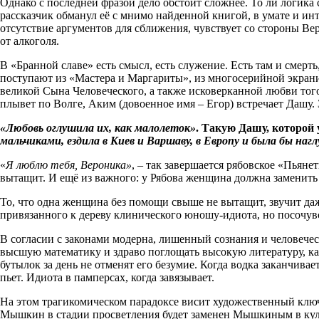
Однако с последней фразой дело обстоит сложнее. То ли логика 
рассказчик обманул её с мнимо найденной книгой, в умате и ин
отсутствие аргументов для сближения, чувствует со стороны Ве
от алкоголя.
В «Бранной славе» есть смысл, есть служение. Есть там и смер
поступают из «Мастера и Маргариты», из многосерийной экран
великой Сына Человеческого, а также исковерканной любви того
плывет по Волге, Аким (довоенное имя – Егор) встречает Дашу. 
«Любовь оглушила их, как малолеток»
. Такую Дашу, которой 
мальчиками, ездила в Киев и Варшаву, в Европу и была бы н
«
Я люблю тебя, Вероника»
, – так завершается рябовское «Пьян
вытащит. И ещё из важного: у Рябова женщина должна заменить
То, что одна женщина без помощи свыше не вытащит, звучит даж
привязанного к дереву клинического юношу-идиота, но посочувс
В согласии с законами модерна, лишенный сознания и человечес
высшую математику и здраво поглощать высокую литературу, как
бутылок за день не отменят его безумие. Когда водка заканчива
пьет. Идиота в памперсах, когда завязывает.
На этом трагикомическом парадоксе висит художественный ключ 
Мышкин в стадии просветления будет заменен Мышкиным в кульм