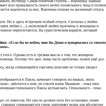
раивать лестницу. Самая понятная ступень – Вероника: пьяный
имает всю провальность своего вечно похмельного лица и полное
тается зацепиться за них. Вероника похожа на желанный отпуск
рти. Но и здесь встречаем особый отпуск. Сигналы о любви
 история любви (…), неуклюжей любви мужчины и женщины и
уховное переплетаются. На туристическом корабле, который
ойна:
«Если бы не война, так бы Даша и кувыркалась со своими
оном».
 этого. Однако есть и трезвая мысль о том, что женщина
помощь. Потому что эрос лишь часть проблемы, нужен ещё дух.
ось, когда спивающийся торговец книгами не только увидел
еображается в Павла, начинает говорить на языках, знать
тцом», заботится о нем, он совсем князь Мышкин – пока пять
пленившая гениального Павла жуткая мать. Гениального – пока
» от алкоголя. Но сам он должен пить без остановки, иначе
стаканах спивающегося героя, наполняет ведра для абсолютно