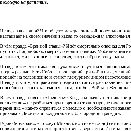
похожую на распятие
.
Не издеваюсь ли я? Что общего между воинской повестью и отче
настаивает на своем значении какая-то безнадежная алкогольная
В чём правда «Бранной славы»? Идёт смертельно опасная для Рос
пустоты: Бог, любовь, смерть становятся ближе. Мобилизация не 
алкоголе), жить в эпосе различения, когда добро и зло узнаны.
Правда в том, что атака с воздуха может случиться в любой мом
люди – разные. Есть Соболь, прошедший три войны и сумевший 
попадёт на телевидение и станет гламурным лицом несостоявше
Правда и в том, что рано или поздно состоится расставание с л
способно спасти) заключается в том, что Бог, Война и Женщина 
В чём правда повести «Пьянеть»? Когда ты пьешь, нет никакой 
количестве – не разбиться при падении от явно преувеличенног
праздника – как-то справиться с мыслью о необходимости завяз
признаков Диониса и рожденной им благородной трагедии.
Герою (возможно, его зовут Михаил, но это не точно) снится он
сновидении и птицах его присутствие завершается. Истина – во