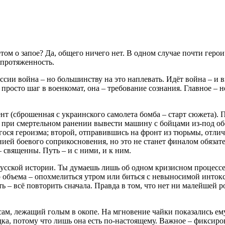
том о запое? Да, общего ничего нет. В одном случае почти геро
 протяженность.
сии война – но большинству на это наплевать. Идёт война – и в
просто шаг в военкомат, она – требование сознания. Главное – н
ент (сброшенная с украинского самолета бомба – старт сюжета). 
при смертельном ранении вывести машину с бойцами из-под обс
гося героизма; второй, отправившись на фронт из тюрьмы, отл
инией боевого соприкосновения, но это не станет финалом обяза
– священны. Путь – и с ними, и к ним.
русской истории. Ты думаешь лишь об одном кризисном процессе 
о объема – опохмелиться утром или биться с невыносимой инток
ать – всё повторить сначала. Правда в том, что нет ни малейше
 сам, лежащий голым в окопе. На мгновение чайки показались ем
дка, потому что лишь она есть по-настоящему. Важное – фиксир