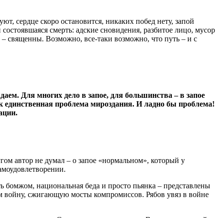
уют, сердце скоро остановится, никаких побед нету, запой
 состоявшаяся смерть: адские сновидения, разбитое лицо, мусор
г – священны. Возможно, все-таки возможно, что путь – и с
аем. Для многих дело в запое, для большинства – в запое
ак единственная проблема мироздания. И ладно бы проблема!
ации.
гом автор не думал – о запое «нормальном», который у
амоудовлетворении.
ть бомжом, национальная беда и просто пьянка – представлены
м войну, сжигающую мосты компромиссов. Рябов увяз в войне