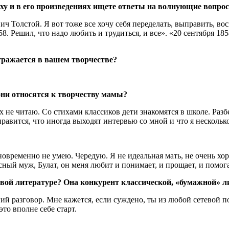
уху и в его произведениях ищете ответы на волнующие вопро
 Толстой. Я вот тоже все хочу себя переделать, выправить, восп
58. Решил, что надо любить и трудиться, и все». «20 сентября 18
отражается в вашем творчестве?
они относятся к творчеству мамы?
х не читаю. Со стихами классиков дети знакомятся в школе. Разб
равится, что иногда выходят интервью со мной и что я нескольк
овременно не умею. Чередую. Я не идеальная мать, не очень хор
ный муж, Булат, он меня любит и понимает, и прощает, и помога
ой литературе? Она конкурент классической, «бумажной» лит
гий разговор. Мне кажется, если суждено, ты из любой сетевой 
то вполне себе старт.