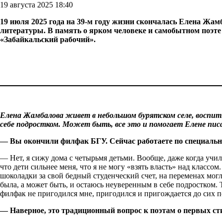
19 августа 2025 18:40
19 июля 2025 года на 39-м году жизни скончалась Елена Жам
литературы. В
память о ярком человеке и самобытном поэте 
«Забайкальский рабочий».
Елена Жамбалова живет в небольшом бурятском селе, воспит
себе подростком. Может быть, все это и помогает Елене пи
— Вы окончили филфак БГУ. Сейчас работаете по специальн
— Нет, я сижу дома с четырьмя детьми. Вообще, даже когда учил
что дети сильнее меня, что я не могу «взять власть» над класс
шоколадки за свой бедный студенческий счет, на переменах мог
была, а может быть, и остаюсь неуверенным в себе подростком. Т
филфак не пригодился мне, пригодился и пригождается до сих п
— Наверное, это традиционный вопрос к поэтам о первых ст