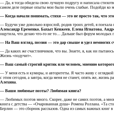
— Да, я тогда обидела свою лучшую подругу и написала стихотво
самом деле первые опыты мои были очень слабые. Подойди ко мне
— Когда начали понимать, стихи — это не просто так, что эт
— Будучи уже довольно взрослой, родив троих детей, я поехал
Александр Еременко
,
Бахыт Кенжеев
,
Елена Игнатова
,
Андр
ощутила, что делаю что-то не то… Дальше был форум молодых пис
— На Ваш взгляд, поэзия — это дар свыше и удел немногих
— Да каких же счастливчиков, что вы. Знаете, я, как ни пытаюсь
Жизнь «подучит».
— Ваш самый строгий критик или человек, мнению которого
— У меня есть и кумиры, и авторитеты. Я часто живу с оглядкой
с этим сегодня, а завтра, когда меня не станет, опять же, жизн
Алехина
.
— Ваши любимые поэты? Любимая книга?
— Любимых поэтов много. Скорее, даже не самих поэтов, а мног
книга с детства — «Очарованная душа» Ромена Роллана. «Та сто
Берлин — это сборник рассказов. Одна из самых важных книг 