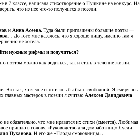
е в 7 классе, написала стихотворение о Пушкине на конкурс. На
рить, что из нее что-то получится в поэзии.
нов
и
Анна Асеева
. Туда были приглашены большие поэты —
ова
… До того мне казалось, что я хорошо пишу, именно там я
ершенно не хотела.
найти нужные рифмы и подучиться?
то поэтом можно как родиться, так и стать в течение жизни.
е. Это так, хотя мне и хотелось бы быть свободной. Я смиряюсь
оих главных мастеров в поэзии я считаю
Алексея Давидовича
не обязательно, что мне нравятся их стихи (смеется). Любимая
рвое пришло в голову. «Руководство для домработниц» Лусии
лия Пуханова
. И его же «Плоды смоковницы».