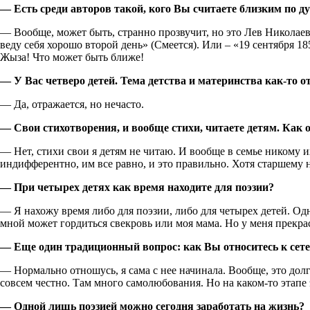
— Есть среди авторов такой, кого Вы считаете близким по д
— Вообще, может быть, странно прозвучит, но это Лев Николаевич
веду себя хорошо второй день» (Смеется). Или – «19 сентября 18
Жыза! Что может быть ближе!
— У Вас четверо детей. Тема детства и материнства как-то 
— Да, отражается, но нечасто.
— Свои стихотворения, и вообще стихи, читаете детям. Как 
— Нет, стихи свои я детям не читаю. И вообще в семье никому и
индифферентно, им все равно, и это правильно. Хотя старшему н
— При четырех детях как время находите для поэзии?
— Я нахожу время либо для поэзии, либо для четырех детей. Одн
мной может гордиться свекровь или моя мама. Но у меня прекрас
— Еще один традиционный вопрос: как Вы относитесь к сетев
— Нормально отношусь, я сама с нее начинала. Вообще, это дол
совсем честно. Там много самолюбования. Но на каком-то этапе э
— Одной лишь поэзией можно сегодня заработать на жизнь?