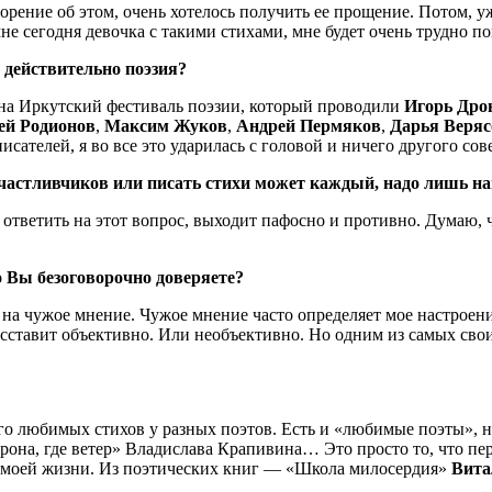
рение об этом, очень хотелось получить ее прощение. Потом, уж
 сегодня девочка с такими стихами, мне будет очень трудно пове
о действительно поэзия?
а на Иркутский фестиваль поэзии, который проводили
Игорь Дро
ей Родионов
,
Максим Жуков
,
Андрей Пермяков
,
Дарья Веряс
ателей, я во все это ударилась с головой и ничего другого сов
 счастливчиков или писать стихи может каждый, надо лишь 
 ответить на этот вопрос, выходит пафосно и противно. Думаю, ч
 Вы безоговорочно доверяете?
 на чужое мнение. Чужое мнение часто определяет мое настроени
ь расставит объективно. Или необъективно. Но одним из самых св
о любимых стихов у разных поэтов. Есть и «любимые поэты», но 
рона, где ветер» Владислава Крапивина… Это просто то, что пе
в моей жизни. Из поэтических книг — «Школа милосердия»
Вита