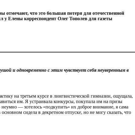
ры отмечают, что это большая потеря для отечественной
ял у Елены корреспондент Олег Тополев для газеты
ушой и одновременно с этим чувствует себя неуверенным в
рактику на третьем курсе в лингвистической гимназии, ощущала,
равиться им. Я устраивала конкурсы, покупала им на призы
о неумно — хотелось «подкупить» их доброе внимание, я сама
в основном сидела в декретном отпуске, но не могу сказать, что