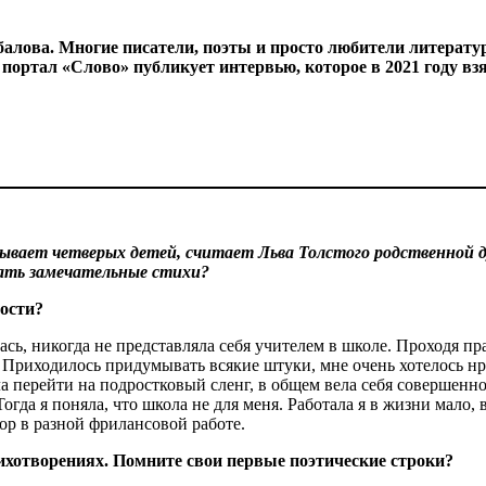
балова. Многие писатели, поэты и просто любители литерату
портал «Слово» публикует интервью, которое в 2021 году вз
ывает четверых детей, считает Льва Толстого родственной д
сать замечательные стихи?
ости?
ась, никогда не представляла себя учителем в школе. Проходя п
ом. Приходилось придумывать всякие штуки, мне очень хотелось н
ла перейти на подростковый сленг, в общем вела себя совершенн
огда я поняла, что школа не для меня. Работала я в жизни мало, 
ор в разной фрилансовой работе.
ихотворениях. Помните свои первые поэтические строки?