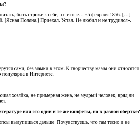
сы?
итать, быть строже к себе, а в итоге… «5 февраля 1856. […]
58. [Ясная Поляна.] Приехал. Устал. Не любил и не трудился».
ерутся сами, без мамки в этом. К творчеству мамы они относятся
о популярна в Интернете.
ошая хозяйка, не примерная жена, не мудрый человек, вряд ли
ет.
ературе или это одни и те же конфеты, но в разной обертке?
попсы вылупишься дальше. Почувствуешь, что там тесно и не