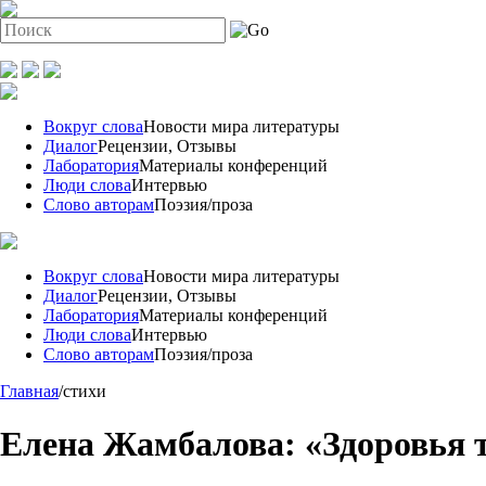
Вокруг слова
Новости мира литературы
Диалог
Рецензии, Отзывы
Лаборатория
Материалы конференций
Люди слова
Интервью
Слово авторам
Поэзия/проза
Вокруг слова
Новости мира литературы
Диалог
Рецензии, Отзывы
Лаборатория
Материалы конференций
Люди слова
Интервью
Слово авторам
Поэзия/проза
Главная
/
стихи
Елена Жамбалова: «Здоровья т