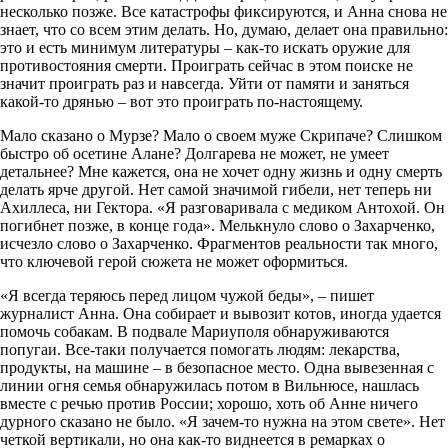
несколько позже. Все катастрофы фиксируются, и Анна снова не
знает, что со всем этим делать. Но, думаю, делает она правильно:
это и есть минимум литературы – как-то искать оружие для
противостояния смерти. Проиграть сейчас в этом поиске не
значит проиграть раз и навсегда. Уйти от памяти и заняться
какой-то дрянью – вот это проиграть по-настоящему.
Мало сказано о Мурзе? Мало о своем муже Скрипаче? Слишком
быстро об осетине Алане? Долгарева не может, не умеет
детальнее? Мне кажется, она не хочет одну жизнь и одну смерть
делать ярче другой. Нет самой значимой гибели, нет теперь ни
Ахиллеса, ни Гектора. «Я разговаривала с медиком Антохой. Он
погибнет позже, в конце года». Мелькнуло слово о Захарченко,
исчезло слово о Захарченко. Фрагментов реальности так много,
что ключевой герой сюжета не может оформиться.
«Я всегда теряюсь перед лицом чужой беды», – пишет
журналист Анна. Она собирает и вывозит котов, иногда удается
помочь собакам. В подвале Мариуполя обнаруживаются
попугаи. Все-таки получается помогать людям: лекарства,
продукты, на машине – в безопасное место. Одна вывезенная с
линии огня семья обнаружилась потом в Вильнюсе, нашлась
вместе с речью против России; хорошо, хоть об Анне ничего
дурного сказано не было. «Я зачем-то нужна на этом свете». Нет
четкой вертикали, но она как-то виднеется в ремарках о