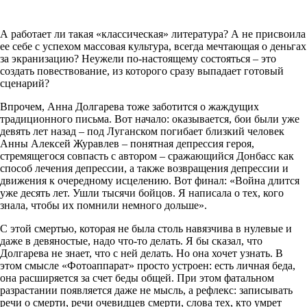
А работает ли такая «классическая» литература? А не присвоила
ее себе с успехом массовая культура, всегда мечтающая о деньгах
за экранизацию? Неужели по-настоящему состояться – это
создать повествование, из которого сразу выпадает готовый
сценарий?
Впрочем, Анна Долгарева тоже заботится о жаждущих
традиционного письма. Вот начало: оказывается, бои были уже
девять лет назад – под Луганском погибает близкий человек
Анны Алексей Журавлев – понятная депрессия героя,
стремящегося совпасть с автором – сражающийся Донбасс как
способ лечения депрессии, а также возвращения депрессии и
движения к очередному исцелению. Вот финал: «Война длится
уже десять лет. Ушли тысячи бойцов. Я написала о тех, кого
знала, чтобы их помнили немного дольше».
С этой смертью, которая не была столь навязчива в нулевые и
даже в девяностые, надо что-то делать. Я бы сказал, что
Долгарева не знает, что с ней делать. Но она хочет узнать. В
этом смысле «Фотоаппарат» просто устроен: есть личная беда,
она расширяется за счет беды общей. При этом фатальном
разрастании появляется даже не мысль, а рефлекс: записывать
речи о смерти, речи очевидцев смерти, слова тех, кто умрет