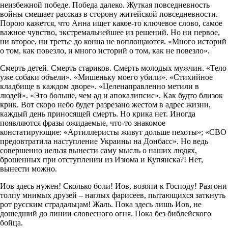
неизбежной победе. Победа далеко. Жуткая повседневность
войны смещает рассказ в сторону житейской повседневности.
Порою кажется, что Анна ищет какое-то ключевое слово, самое
важное чувство, экстремальнейшее из решений. Но ни первое,
ни второе, ни третье до конца не воплощаются. «Много историй
о том, как повезло, и много историй о том, как не повезло».
Смерть детей. Смерть стариков. Смерть молодых мужчин. «Тело
уже собаки объели». «Мишеньку моего убили». «Стихийное
кладбище в каждом дворе». «Целенаправленно метили в
людей». «Это больше, чем ад и апокалипсис». Как будто близок
крик. Вот скоро небо будет разрезано жестом в адрес жизни,
каждый день приносящей смерть. Но крика нет. Иногда
появляются фразы ожидаемые, что-то знакомое
констатирующие: «Артиллеристы живут дольше пехоты»; «СВО
предовтратила наступление Украины на Донбасс». Но ведь
совершенно нельзя вынести саму мысль о наших людях,
брошенных при отступлении из Изюма и Купянска?! Нет,
вынести можно.
Иов здесь нужен! Сколько боли! Иов, возопи к Господу! Разгони
толпу мнимых друзей – наглых фарисеев, пытающихся заткнуть
рот русским страдальцам! Жаль. Пока здесь лишь Иов, не
дошедший до линии словесного огня. Пока без библейского
бойца.