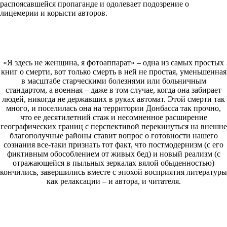
распоясавшейся пропаганде и одолевает подозрение о
лицемерии и корысти авторов.
«Я здесь не женщина, я фотоаппарат» – одна из самых простых
книг о смерти, вот только смерть в ней не простая, уменьшенная
в масштабе старческими болезнями или больничным
стандартом, а военная – даже в том случае, когда она забирает
людей, никогда не державших в руках автомат. Этой смерти так
много, и поселилась она на территории Донбасса так прочно,
что ее десятилетний стаж и несомненное расширение
географических границ с перспективой перекинуться на внешне
благополучные районы ставит вопрос о готовности нашего
сознания все-таки признать тот факт, что постмодернизм (с его
фиктивным обособлением от живых бед) и новый реализм (с
отражающейся в пыльных зеркалах вялой обыденностью)
кончились, завершились вместе с эпохой восприятия литературы
как релаксации – и автора, и читателя.