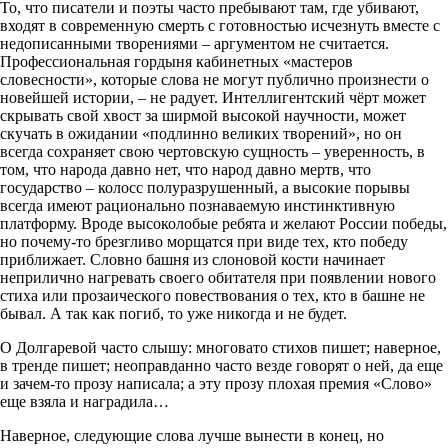
То, что писатели и поэты часто пребывают там, где убивают,
входят в современную смерть с готовностью исчезнуть вместе с
недописанными творениями – аргументом не считается.
Профессиональная гордыня кабинетных «мастеров
словесности», которые слова не могут публично произнести о
новейшей истории, – не радует. Интеллигентский чёрт может
скрывать свой хвост за ширмой высокой научности, может
скучать в ожидании «подлинно великих творений», но он
всегда сохраняет свою чертовскую сущность – уверенность, в
том, что народа давно нет, что народ давно мертв, что
государство – колосс полуразрушенный, а высокие порывы
всегда имеют рационально познаваемую инстинктивную
платформу. Вроде высоколобые ребята и желают России победы,
но почему-то брезгливо морщатся при виде тех, кто победу
приближает. Словно башня из слоновой кости начинает
неприлично нагревать своего обитателя при появлении нового
стиха или прозаического повествования о тех, кто в башне не
бывал. А так как погиб, то уже никогда и не будет.
О Долгаревой часто слышу: многовато стихов пишет; наверное,
в тренде пишет; неоправданно часто везде говорят о ней, да еще
и зачем-то прозу написала; а эту прозу плохая премия «Слово»
еще взяла и наградила…
Наверное, следующие слова лучше вынести в конец, но