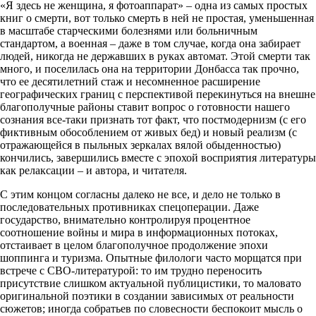
«Я здесь не женщина, я фотоаппарат» – одна из самых простых
книг о смерти, вот только смерть в ней не простая, уменьшенная
в масштабе старческими болезнями или больничным
стандартом, а военная – даже в том случае, когда она забирает
людей, никогда не державших в руках автомат. Этой смерти так
много, и поселилась она на территории Донбасса так прочно,
что ее десятилетний стаж и несомненное расширение
географических границ с перспективой перекинуться на внешне
благополучные районы ставит вопрос о готовности нашего
сознания все-таки признать тот факт, что постмодернизм (с его
фиктивным обособлением от живых бед) и новый реализм (с
отражающейся в пыльных зеркалах вялой обыденностью)
кончились, завершились вместе с эпохой восприятия литературы
как релаксации – и автора, и читателя.
С этим концом согласны далеко не все, и дело не только в
последовательных противниках спецоперации. Даже
государство, внимательно контролируя процентное
соотношение войны и мира в информационных потоках,
отстаивает в целом благополучное продолжение эпохи
шоппинга и туризма. Опытные филологи часто морщатся при
встрече с СВО-литературой: то им трудно переносить
присутствие слишком актуальной публицистики, то маловато
оригинальной поэтики в создании зависимых от реальности
сюжетов; иногда собратьев по словесности беспокоит мысль о