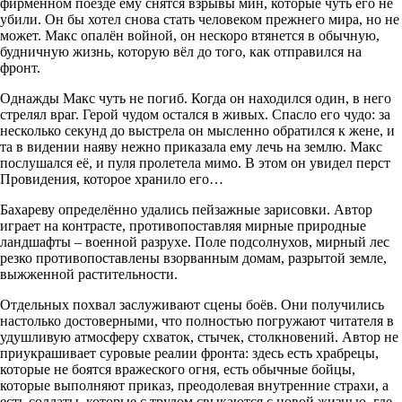
фирменном поезде ему снятся взрывы мин, которые чуть его не
убили. Он бы хотел снова стать человеком прежнего мира, но не
может. Макс опалён войной, он нескоро втянется в обычную,
будничную жизнь, которую вёл до того, как отправился на
фронт.
Однажды Макс чуть не погиб. Когда он находился один, в него
стрелял враг. Герой чудом остался в живых. Спасло его чудо: за
несколько секунд до выстрела он мысленно обратился к жене, и
та в видении наяву нежно приказала ему лечь на землю. Макс
послушался её, и пуля пролетела мимо. В этом он увидел перст
Провидения, которое хранило его…
Бахареву определённо удались пейзажные зарисовки. Автор
играет на контрасте, противопоставляя мирные природные
ландшафты – военной разрухе. Поле подсолнухов, мирный лес
резко противопоставлены взорванным домам, разрытой земле,
выжженной растительности.
Отдельных похвал заслуживают сцены боёв. Они получились
настолько достоверными, что полностью погружают читателя в
удушливую атмосферу схваток, стычек, столкновений. Автор не
приукрашивает суровые реалии фронта: здесь есть храбрецы,
которые не боятся вражеского огня, есть обычные бойцы,
которые выполняют приказ, преодолевая внутренние страхи, а
есть солдаты, которые с трудом свыкаются с новой жизнью, где