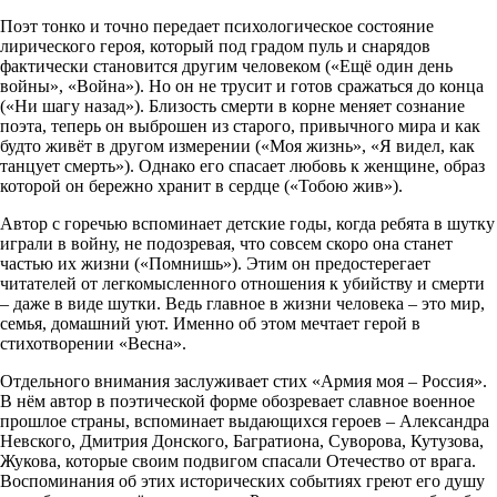
Поэт тонко и точно передает психологическое состояние
лирического героя, который под градом пуль и снарядов
фактически становится другим человеком («Ещё один день
войны», «Война»). Но он не трусит и готов сражаться до конца
(«Ни шагу назад»). Близость смерти в корне меняет сознание
поэта, теперь он выброшен из старого, привычного мира и как
будто живёт в другом измерении («Моя жизнь», «Я видел, как
танцует смерть»). Однако его спасает любовь к женщине, образ
которой он бережно хранит в сердце («Тобою жив»).
Автор с горечью вспоминает детские годы, когда ребята в шутку
играли в войну, не подозревая, что совсем скоро она станет
частью их жизни («Помнишь»). Этим он предостерегает
читателей от легкомысленного отношения к убийству и смерти
– даже в виде шутки. Ведь главное в жизни человека – это мир,
семья, домашний уют. Именно об этом мечтает герой в
стихотворении «Весна».
Отдельного внимания заслуживает стих «Армия моя – Россия».
В нём автор в поэтической форме обозревает славное военное
прошлое страны, вспоминает выдающихся героев – Александра
Невского, Дмитрия Донского, Багратиона, Суворова, Кутузова,
Жукова, которые своим подвигом спасали Отечество от врага.
Воспоминания об этих исторических событиях греют его душу