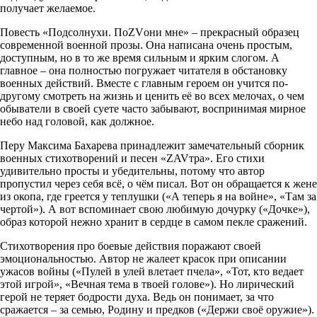
получает желаемое.
Повесть «Подсолнухи. ПоZVони мне» – прекрасный образец
современной военной прозы. Она написана очень простым,
доступным, но в то же время сильным и ярким слогом. А
главное – она полностью погружает читателя в обстановку
военных действий. Вместе с главным героем он учится по-
другому смотреть на жизнь и ценить её во всех мелочах, о чем
обыватели в своей суете часто забывают, воспринимая мирное
небо над головой, как должное.
Перу Максима Бахарева принадлежит замечательный сборник
военных стихотворений и песен «ZAVтра». Его стихи
удивительно просты и убедительны, потому что автор
пропустил через себя всё, о чём писал. Вот он обращается к жене
из окопа, где греется у теплушки («А теперь я на войне», «Там за
чертой»). А вот вспоминает свою любимую дочурку («Дочке»),
образ которой нежно хранит в сердце в самом пекле сражений.
Стихотворения про боевые действия поражают своей
эмоциональностью. Автор не жалеет красок при описании
ужасов войны («Пулей в улей влетает пчела», «Тот, кто ведает
этой игрой», «Вечная тема в твоей голове»). Но лирический
герой не теряет бодрости духа. Ведь он понимает, за что
сражается – за семью, Родину и предков («Держи своё оружие»).