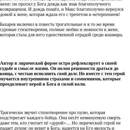
жене: он просил у Бога дождь как знак благополучного
возвращения. И дождь пошёл, и Макс благополучно вернулся
домой к жене, которая ждала его с трепетом и нетерпением!
Бахарев включил в повесть трогательные и в то же время
суровые стихотворения, полные любви и нежности к жене,
которая стала для него единственной отрадой среди кошмара.
Автор в лирической форме остро рефлексирует о своей
судьбе и смысле жизни. Он полон решимости драться до
конца, с честью исполнить свой долг. Но вместе с тем герой
мучается внутренними страхами и сомнениями, которые
преодолевает верой в Бога и силой воли.
Трагически звучит стихотворение про пулю, которая
подстерегает каждого бойца. Она несёт неминуемую смерть
даже тем, кто считает её «дурой»… Но лирический герой не
падает духом: он верит в Бога, надеется на Его милость и