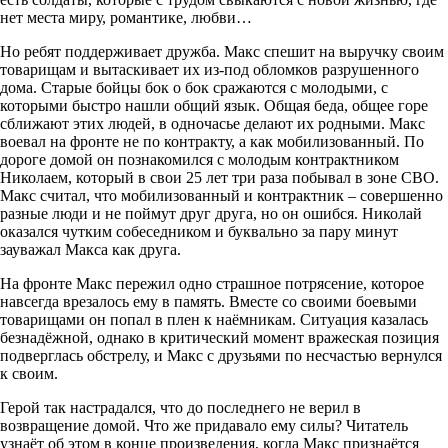
нет места миру, романтике, любви…
Но ребят поддерживает дружба. Макс спешит на выручку своим
товарищам и вытаскивает их из-под обломков разрушенного
дома. Старые бойцы бок о бок сражаются с молодыми, с
которыми быстро нашли общий язык. Общая беда, общее горе
сближают этих людей, в одночасье делают их родными. Макс
воевал на фронте не по контракту, а как мобилизованный. По
дороге домой он познакомился с молодым контрактником
Николаем, который в свои 25 лет три раза побывал в зоне СВО.
Макс считал, что мобилизованный и контрактник – совершенно
разные люди и не поймут друг друга, но он ошибся. Николай
оказался чутким собеседником и буквально за пару минут
зауважал Макса как друга.
На фронте Макс пережил одно страшное потрясение, которое
навсегда врезалось ему в память. Вместе со своими боевыми
товарищами он попал в плен к наёмникам. Ситуация казалась
безнадёжной, однако в критический момент вражеская позиция
подверглась обстрелу, и Макс с друзьями по несчастью вернулся
к своим.
Герой так настрадался, что до последнего не верил в
возвращение домой. Что же придавало ему силы? Читатель
узнаёт об этом в конце произведения, когда Макс признаётся