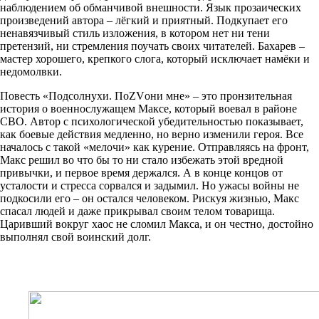
наблюдением об обманчивой внешности. Язык прозаических
произведений автора – лёгкий и приятный. Подкупает его
ненавязчивый стиль изложения, в котором нет ни тени
претензий, ни стремления поучать своих читателей. Бахарев –
мастер хорошего, крепкого слога, который исключает намёки и
недомолвки.
Повесть «Подсолнухи. ПоZVони мне» – это пронзительная
история о военнослужащем Максе, который воевал в районе
СВО. Автор с психологической убедительностью показывает,
как боевые действия медленно, но верно изменили героя. Все
началось с такой «мелочи» как курение. Отправляясь на фронт,
Макс решил во что бы то ни стало избежать этой вредной
привычки, и первое время держался. А в конце концов от
усталости и стресса сорвался и задымил. Но ужасы войны не
подкосили его – он остался человеком. Рискуя жизнью, Макс
спасал людей и даже прикрывал своим телом товарища.
Царивший вокруг хаос не сломил Макса, и он честно, достойно
выполнял свой воинский долг.