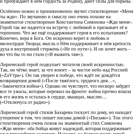
и пробуждают в нём гордость за Родину, дают силы для борьбы.
Особенно нежно и проникновенно звучит стихотворение «Меня
ты жди». По звучанию и смыслу оно очень похоже на
знаменитое стихотворение Константина Симонова «Жди меня».
Герой так же надеется на встречу с любимой и призывает её к
терпению. Что же ещё поддерживает героя в его испытаниях?
Конечно, вера в Бога. Он искренно верит в любовь и
милосердие Творца; мысль о Нём поддерживает в нём крепость
духа и внутренний стержень («Не по пути»). И он хочет жить –
во что бы то ни стало («И выжить там»).
Лирический герой подкупает читателя своей искренностью.
Так, он чётко знает, за что воюет – за чистое небо над Россией
(«ZаVтра»). Он так уверен в победе, что ждёт не дождётся
возвращения домой («После тяжёлого, трудного дня…»,
«Закончится война»). Однако он чувствует, что нескоро забудет
все те ужасы, которые пережил на фронте: война прочно вошла
в его жизнь и осталась в сердце, мышцах, мыслях…
(«Отключусь от радио»).
Лирический герой стихов Бахарева тоскует по дому, но находит
утешение в том, что пишет письма домой («Письмо»). Тон этого
стихотворения очень похож на знаменитый стих Симонова
«Жди меня»: оба бойца живут надеждой, которая поддерживает
их в тяжелейших условиях. Находясь на боевом посту, герой