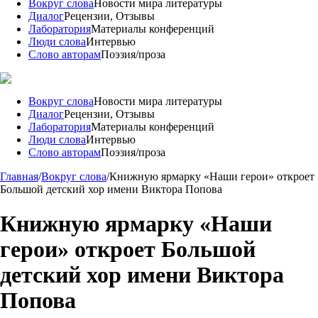
Вокруг слова
Новости мира литературы
Диалог
Рецензии, Отзывы
Лаборатория
Материалы конференций
Люди слова
Интервью
Слово авторам
Поэзия/проза
Вокруг слова
Новости мира литературы
Диалог
Рецензии, Отзывы
Лаборатория
Материалы конференций
Люди слова
Интервью
Слово авторам
Поэзия/проза
Главная
/
Вокруг слова
/
Книжную ярмарку «Наши герои» откроет
Большой детский хор имени Виктора Попова
Книжную ярмарку «Наши
герои» откроет Большой
детский хор имени Виктора
Попова