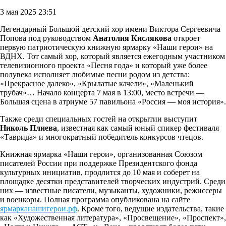
3 мая 2025 23:51
Легендарный Большой детский хор имени Виктора Сергеевича
Попова под руководством
Анатолия Кислякова
откроет
первую патриотическую книжную ярмарку «Наши герои» на
ВДНХ. Тот самый хор, который является ежегодным участником
телевизионного проекта «Песня года» и который уже более
полувека исполняет любимые песни родом из детства:
«Прекрасное далеко», «Крылатые качели», «Маленький
трубач»… Начало концерта 7 мая в 13:00, место встречи —
Большая сцена в атриуме 57 павильона «Россия — моя история».
Также среди специальных гостей на открытии выступит
Николь Плиева
, известная как самый юный спикер фестиваля
«Таврида» и многократный победитель конкурсов чтецов.
Книжная ярмарка «Наши герои», организованная Союзом
писателей России при поддержке Президентского фонда
культурных инициатив, продлится до 10 мая и соберет на
площадке десятки представителей творческих индустрий. Среди
них — известные писатели, музыканты, художники, режиссеры
и военкоры. Полная программа опубликована на сайте
ярмарканашигерои.рф
. Кроме того, ведущие издательства, такие
как «Художественная литература», «Просвещение», «Проспект»,